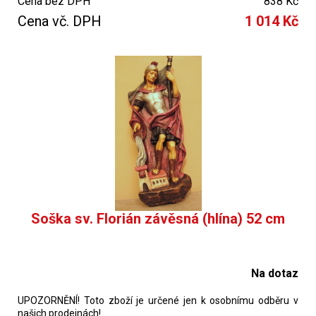
Cena bez DPH
838 Kč
Cena vč. DPH
1 014 Kč
Soška sv. Florián závěsná (hlína) 52 cm
Na dotaz
UPOZORNĚNÍ! Toto zboží je určené jen k osobnímu odběru v
našich prodejnách!