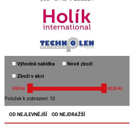
Výhodná nabídka
Nové zboží
Zboží v akci
Kč
Kč
Položek k zobrazení: 10
OD NEJLEVNĚJŠÍ
OD NEJDRAŽŠÍ