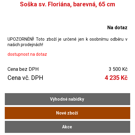
Soška sv. Floriána, barevná, 65 cm
Na dotaz
UPOZORNĚNÍ! Toto zboží je určené jen k osobnímu odběru v
našich prodejnách!
dostupnost na dotaz
Cena bez DPH
3 500 Kč
Cena vč. DPH
4 235 Kč
Výhodné nabídky
Nové zboží
Akce