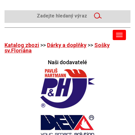
Toggle
navigat
Katalog zbozi
>>
Dárky a doplňky
>>
Sošky
sv.Floriána
Naši dodavatelé