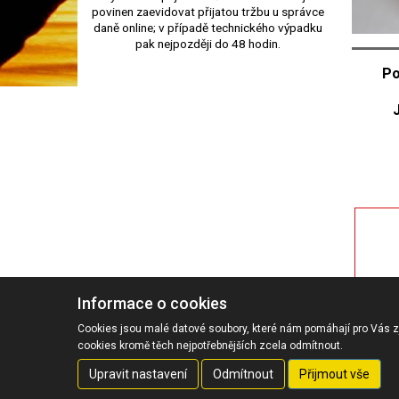
povinen zaevidovat přijatou tržbu u správce
daně online; v případě technického výpadku
pak nejpozději do 48 hodin.
Po
Informace o cookies
Cookies jsou malé datové soubory, které nám pomáhají pro Vás zj
cookies kromě těch nejpotřebnějších zcela odmítnout.
Copyright JVPO spol. s r.o. 2016-2026 |
Cookies
Upravit nastavení
Odmítnout
Přijmout vše