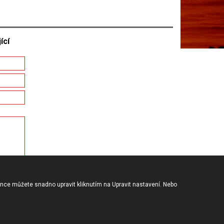
ící
ence můžete snadno upravit kliknutím na Upravit nastavení. Nebo
www.jvpo.cz