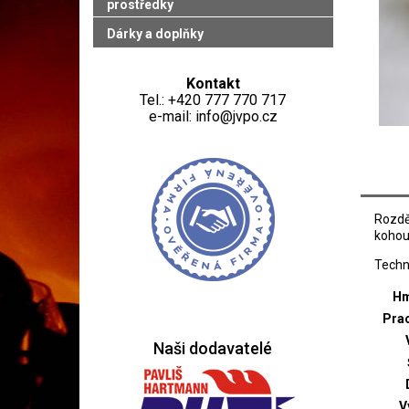
prostředky
Dárky a doplňky
Kontakt
Tel.: +420 777 770 717
e-mail: info@jvpo.cz
Rozdě
kohout
Techni
Hm
Prac
Naši dodavatelé
V