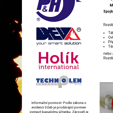
M
Spojk
Rozdě
Tě
Ov
Př
Tě
nebo 
Rozděl
Informační povinost: Podle zákona o
evidenci tržeb je prodávající povinen
vystavit kupujícímu účtenku. Zároveň je