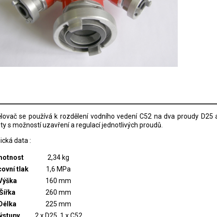
lovač se používá k rozdělení vodního vedení C52 na dva proudy D25 a
y s možností uzavření a regulací jednotlivých proudů.
cká data :
otnost
2,34 kg
ovní tlak
1,6 MPa
Výška
160 mm
Šířka
260 mm
Délka
225 mm
ýstupy
2 x D25, 1 x C52