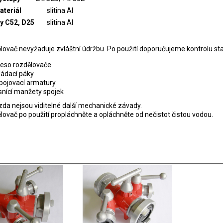
ateriál
slitina Al
y C52, D25
slitina Al
lovač nevyžaduje zvláštní údržbu. Po použití doporučujeme kontrolu st
leso rozdělovače
ládací páky
ipojovací armatury
snící manžety spojek
zda nejsou viditelné další mechanické závady.
ovač po použití propláchněte a opláchněte od nečistot čistou vodou.