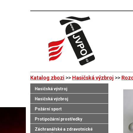
Katalog zbozi
>>
Hasičská výzbroj
>>
Rozd
Hasičská výstroj
Hasičská výzbroj
Požární sport
Protipožární prostředky
Záchranářské a zdravotnické