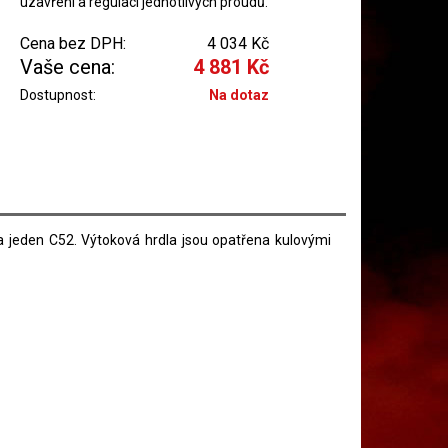
uzavření a regulací jednotlivých proudů.
Cena bez DPH:
4 034 Kč
Vaše cena:
4 881 Kč
Dostupnost:
Na dotaz
 jeden C52. Výtoková hrdla jsou opatřena kulovými