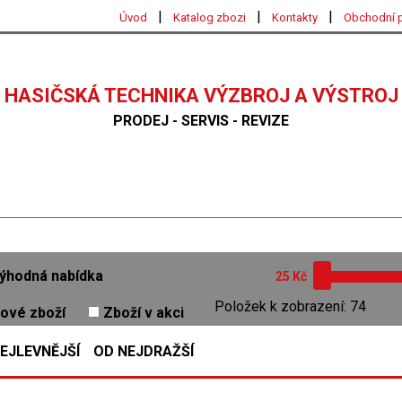
|
|
|
Úvod
Katalog zbozi
Kontakty
Obchodní 
HASIČSKÁ TECHNIKA VÝZBROJ A VÝSTROJ
PRODEJ - SERVIS - REVIZE
ýhodná nabídka
Kč
Položek k zobrazení: 74
ové zboží
Zboží v akci
EJLEVNĚJŠÍ
OD NEJDRAŽŠÍ