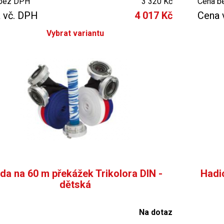
bez DPH
3 320 Kč
Cena b
 vč. DPH
4 017 Kč
Cena 
Vybrat variantu
da na 60 m překážek Trikolora DIN -
Hadi
dětská
Na dotaz