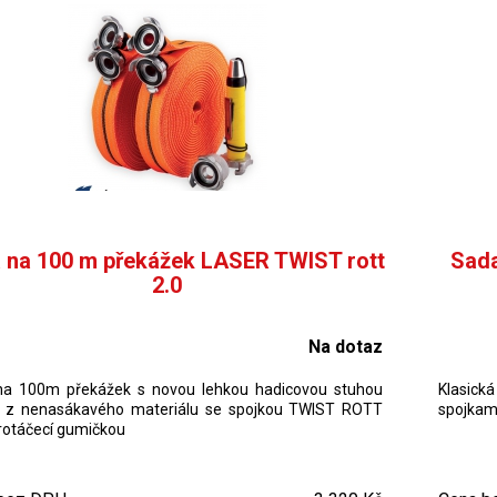
 na 100 m překážek LASER TWIST rott
Sada
2.0
Na dotaz
na 100m překážek s novou lehkou hadicovou stuhou
Klasick
z nenasákavého materiálu se spojkou TWIST ROTT
spojkami
protáčecí gumičkou