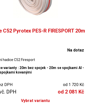
e C52 Pyrotex PES-R FIRESPORT 20m
Na dotaz
í hadice C52 Firesport
ce varianty : 20m bez spojek - 20m se spojkami Al -
spojkami kovanými
ez DPH
od 1 720 Kč
vč. DPH
od 2 081 Kč
Vybrat variantu