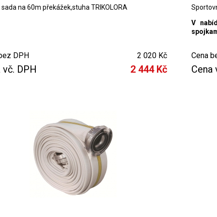
 sada na 60m překážek,stuha TRIKOLORA
Sportov
V nabí
spojkam
bez DPH
2 020 Kč
Cena b
 vč. DPH
2 444 Kč
Cena 