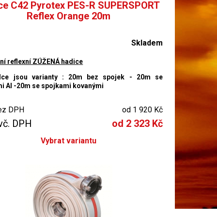
ce C42 Pyrotex PES-R SUPERSPORT
Reflex Orange 20m
Skladem
ní reflexní ZÚŽENÁ hadice
dce jsou varianty : 20m bez spojek - 20m se
i Al -20m se spojkami kovanými
ez DPH
od 1 920 Kč
vč. DPH
od 2 323 Kč
Vybrat variantu