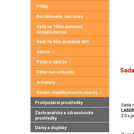
Přilby
Rozdělovače, sací koše
Sady na 100m překážek
dospělí/dorost
Sady na 60m překážek děti
Savice
Požární nádrže
Sada
Džberové stříkačky
Armatury
Ostatní doplňky/nosiče,opasky../
Protipožární prostředky
Sada 
LASER
Záchranářské a zdravotnické
2.0 s 
prostředky
Dárky a doplňky