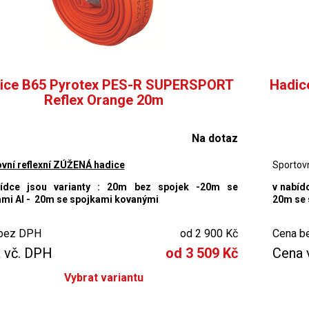
ice B65 Pyrotex PES-R SUPERSPORT
Hadic
Reflex Orange 20m
Na dotaz
vní reflexní ZÚŽENÁ hadice
Sportovn
ídce jsou varianty : 20m bez spojek -20m se
v nabíd
mi Al - 20m se spojkami kovanými
20m se 
bez DPH
od 2 900 Kč
Cena b
 vč. DPH
od 3 509 Kč
Cena 
Vybrat variantu