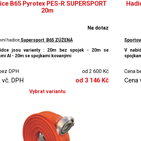
ice B65 Pyrotex PES-R SUPERSPORT
Hadi
20m
Na dotaz
vní hadice
Supersport B65 ZÚŽENÁ
Sportov
ídce jsou varianty : 20m bez spojek - 20m se
V nabí
mi Al - 20m se spojkami kovanými
spojkam
bez DPH
od 2 600 Kč
Cena b
 vč. DPH
od 3 146 Kč
Cena 
Vybrat variantu