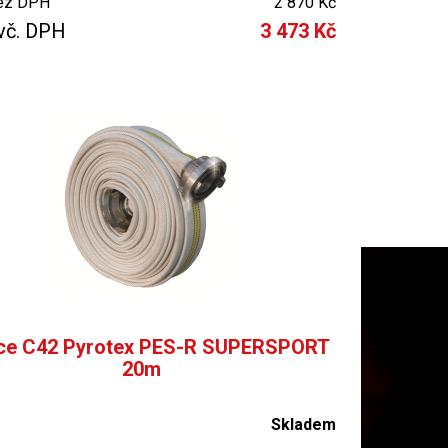
ez DPH
2 870 Kč
vč. DPH
3 473 Kč
ce C42 Pyrotex PES-R SUPERSPORT
20m
Skladem