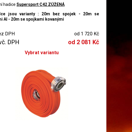
ní hadice
Supersport C42 ZÚŽENÁ
dce jsou varianty : 20m bez spojek - 20m se
i Al - 20m se spojkami kovanými
ez DPH
od 1 720 Kč
vč. DPH
od 2 081 Kč
Vybrat variantu