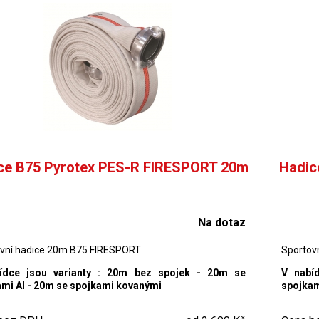
ce B75 Pyrotex PES-R FIRESPORT 20m
Hadic
Na dotaz
vní hadice 20m B75 FIRESPORT
Sportov
ídce jsou varianty : 20m bez spojek - 20m se
V nabí
mi Al - 20m se spojkami kovanými
spojkam