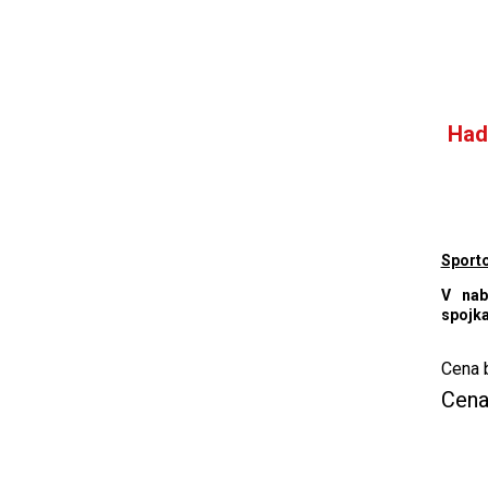
Had
Sporto
V nab
spojka
Cena 
Cena