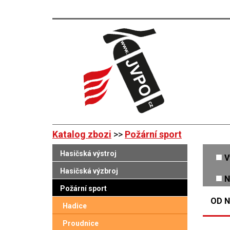
Katalog zbozi
>>
Požární sport
Hasičská výstroj
V
Hasičská výzbroj
N
Požární sport
OD N
Hadice
Proudnice