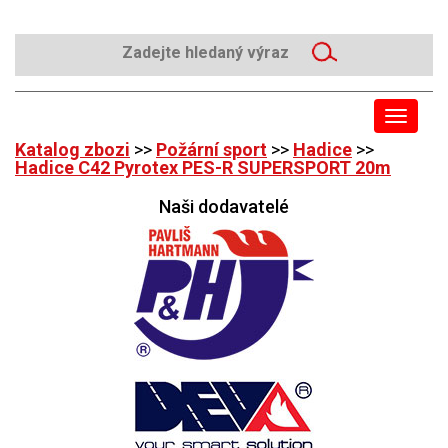
Toggle
navigat
Katalog zbozi
>>
Požární sport
>>
Hadice
>>
Hadice C42 Pyrotex PES-R SUPERSPORT 20m
Naši dodavatelé