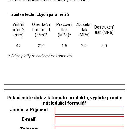
Hadice je certifikována dle normy: EN 1924-1
Tabulka technických parametrů
Vnitřní
Orientační
Pracovní
Zkušební
Destrukční
průměr
hmotnost
tlak
tlak
tlak (MPa)
(mm)
(g/m)*
(MPa)*
(MPa)
42
210
1,6
2,4
5,0
* údaje platí pro hadice bez koncovek
Pokud máte dotaz k tomuto produktu, vyplňte prosím
následující formulář
Jméno a Příjmení:
*
E-mail