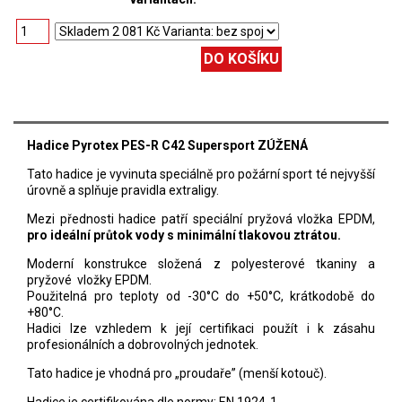
Hadice Pyrotex PES-R C42 Supersport ZÚŽENÁ
Tato hadice je vyvinuta speciálně pro požární sport té nejvyšší
úrovně a splňuje pravidla extraligy.
Mezi přednosti hadice patří speciální pryžová vložka EPDM,
pro ideální průtok vody s minimální tlakovou ztrátou.
Moderní konstrukce složená z polyesterové tkaniny a
pryžové vložky EPDM.
Použitelná pro teploty od -30°C do +50°C, krátkodobě do
+80°C.
Hadici lze vzhledem k její certifikaci použít i k zásahu
profesionálních a dobrovolných jednotek.
Tato hadice je vhodná pro „proudaře” (menší kotouč).