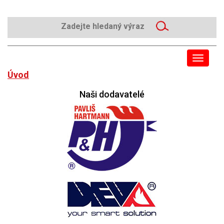
Toggle
navigat
Úvod
Naši dodavatelé