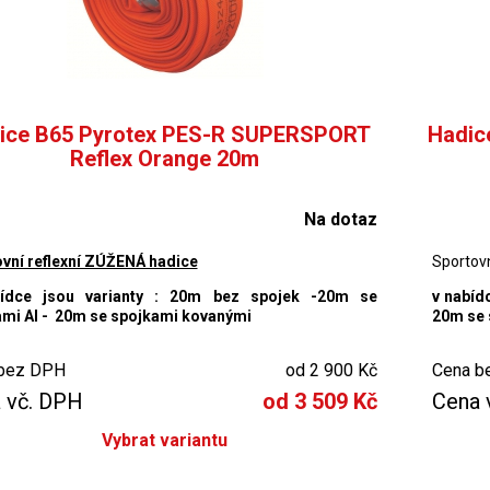
ice B65 Pyrotex PES-R SUPERSPORT
Hadic
Reflex Orange 20m
Na dotaz
vní reflexní ZÚŽENÁ hadice
Sportovn
ídce jsou varianty : 20m bez spojek -20m se
v nabíd
mi Al - 20m se spojkami kovanými
20m se 
bez DPH
od 2 900 Kč
Cena b
 vč. DPH
od 3 509 Kč
Cena 
Vybrat variantu