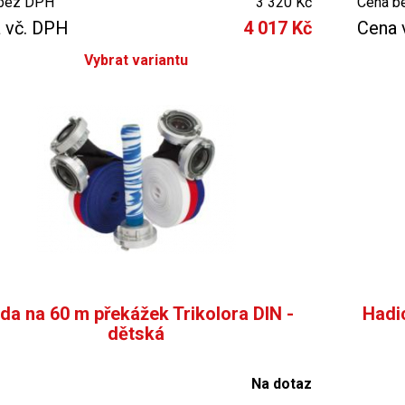
bez DPH
3 320 Kč
Cena b
 vč. DPH
4 017 Kč
Cena 
Vybrat variantu
da na 60 m překážek Trikolora DIN -
Hadi
dětská
Na dotaz