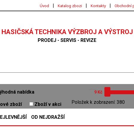
|
|
|
Úvod
Katalog zbozi
Kontakty
Obchodní 
HASIČSKÁ TECHNIKA VÝZBROJ A VÝSTROJ
PRODEJ - SERVIS - REVIZE
ýhodná nabídka
Kč
Položek k zobrazení: 380
ové zboží
Zboží v akci
EJLEVNĚJŠÍ
OD NEJDRAŽŠÍ