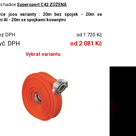
ní hadice
Supersport C42 ZÚŽENÁ
dce jsou varianty : 20m bez spojek - 20m se
i Al - 20m se spojkami kovanými
ez DPH
od 1 720 Kč
vč. DPH
od 2 081 Kč
Vybrat variantu