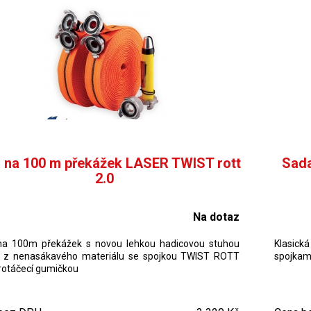
 na 100 m překážek LASER TWIST rott
Sada
2.0
Na dotaz
na 100m překážek s novou lehkou hadicovou stuhou
Klasick
z nenasákavého materiálu se spojkou TWIST ROTT
spojkami
protáčecí gumičkou