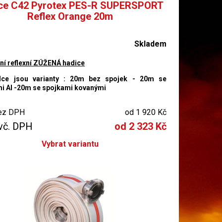
ce C42 Pyrotex PES-R SUPERSPORT
Reflex Orange 20m
Skladem
ní reflexní ZÚŽENÁ hadice
dce jsou varianty : 20m bez spojek - 20m se
i Al -20m se spojkami kovanými
ez DPH
od 1 920 Kč
vč. DPH
od 2 323 Kč
Vybrat variantu