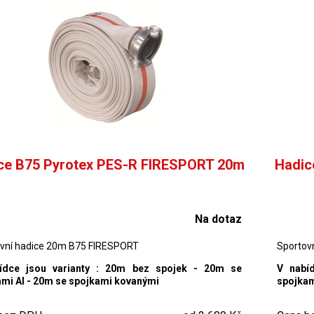
ce B75 Pyrotex PES-R FIRESPORT 20m
Hadic
Na dotaz
vní hadice 20m B75 FIRESPORT
Sportov
ídce jsou varianty : 20m bez spojek - 20m se
V nabí
mi Al - 20m se spojkami kovanými
spojkam