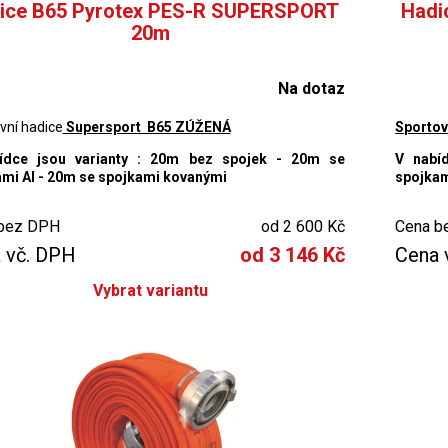
ice B65 Pyrotex PES-R SUPERSPORT
Hadi
20m
Na dotaz
vní hadice
Supersport B65 ZÚŽENÁ
Sportov
ídce jsou varianty : 20m bez spojek - 20m se
V nabí
mi Al - 20m se spojkami kovanými
spojkam
bez DPH
od 2 600 Kč
Cena b
 vč. DPH
od 3 146 Kč
Cena 
Vybrat variantu