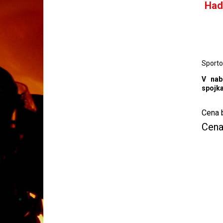
Had
Sporto
V nab
spojka
Cena 
Cena