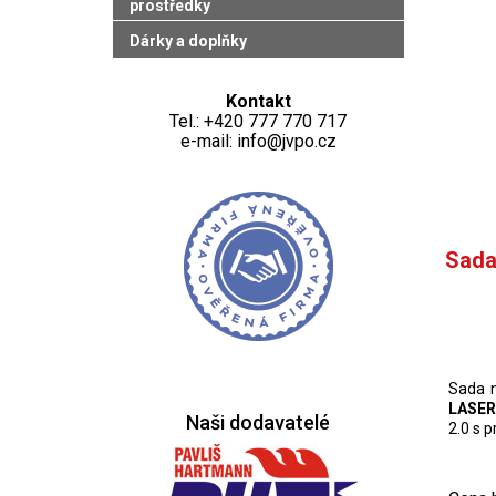
prostředky
Dárky a doplňky
Kontakt
Tel.: +420 777 770 717
e-mail: info@jvpo.cz
Sada
Sada 
LASER
Naši dodavatelé
2.0 s 