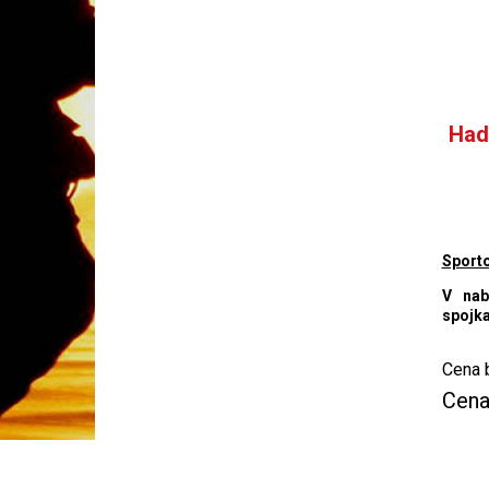
Had
Sporto
V nab
spojka
Cena 
Cena