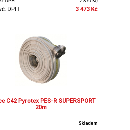
ez DPH
2 870 Kč
vč. DPH
3 473 Kč
ce C42 Pyrotex PES-R SUPERSPORT
20m
Skladem