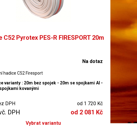
e C52 Pyrotex PES-R FIRESPORT 20m
Na dotaz
í hadice C52 Firesport
ce varianty : 20m bez spojek - 20m se spojkami Al -
spojkami kovanými
ez DPH
od 1 720 Kč
vč. DPH
od 2 081 Kč
Vybrat variantu