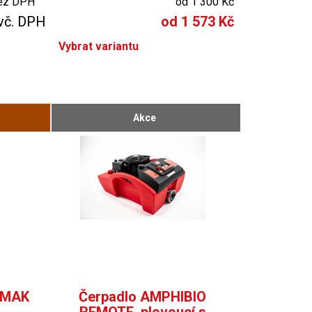
ez DPH
od 1 300 Kč
vč. DPH
od 1 573 Kč
Vybrat variantu
Akce
ERMAK
Čerpadlo AMPHIBIO