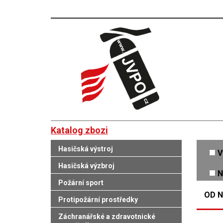
Katalog zbozi
Hasičská výstroj
V
Hasičská výzbroj
N
Požární sport
OD N
Protipožární prostředky
Záchranářské a zdravotnické