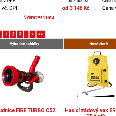
bez DPH
od 2 600 Kč
Cena b
 vč. DPH
od 3 146 Kč
Cena 
Vybrat variantu
<
1
2
3
.
>
>>
Výhodné nabídky
Nové zboží
udnice FIRE TURBO C52
Hasicí zádový vak 