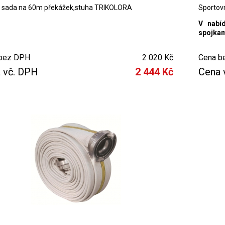
 sada na 60m překážek,stuha TRIKOLORA
Sportov
V nabí
spojkam
bez DPH
2 020 Kč
Cena b
 vč. DPH
2 444 Kč
Cena 