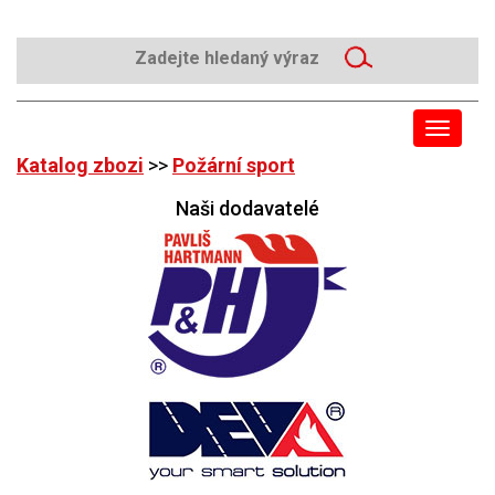
Toggle
navigat
Katalog zbozi
>>
Požární sport
Naši dodavatelé