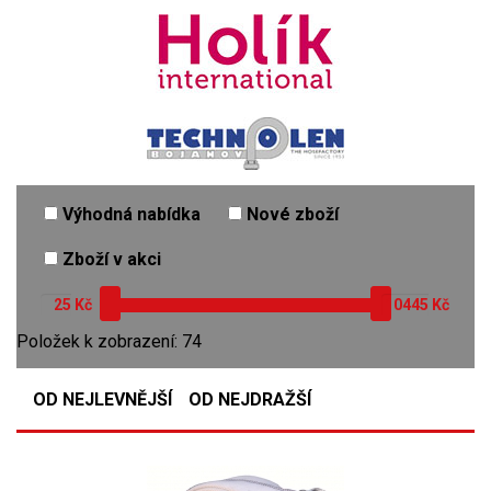
Výhodná nabídka
Nové zboží
Zboží v akci
Kč
Kč
Položek k zobrazení: 74
OD NEJLEVNĚJŠÍ
OD NEJDRAŽŠÍ