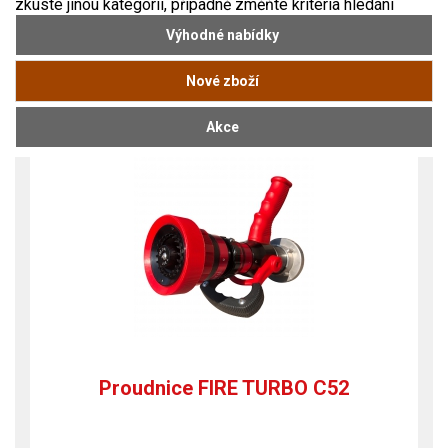
zkuste jinou kategorii, případně změňte kritéria hledání
Výhodné nabídky
Nové zboží
Akce
Proudnice FIRE TURBO C52