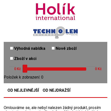
Výhodná nabídka
Nové zboží
Zboží v akci
Kč
Kč
Položek k zobrazení: 0
OD NEJLEVNĚJŠÍ
OD NEJDRAŽŠÍ
Omlouváme se, ale nebyl nalezen žádný produkt, prosím