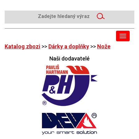
Toggle
navigat
Katalog zbozi
>>
Dárky a doplňky
>>
Nože
Naši dodavatelé