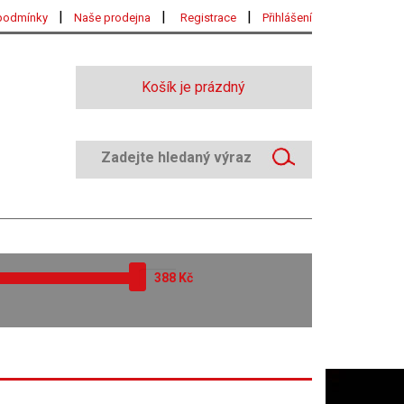
|
|
|
podmínky
Naše prodejna
Registrace
Přihlášení
Košík je prázdný
Kč