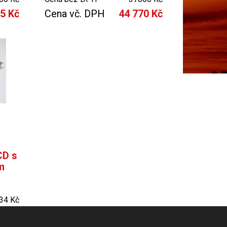
35 Kč
Cena vč. DPH
44 770 Kč
CD s
m
34 Kč
81 Kč