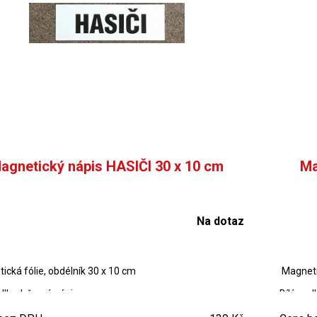
agnetický nápis HASIČI 30 x 10 cm
Ma
Na dotaz
ická fólie, obdélník 30 x 10 cm
Magnetic
dlkad, černý nápis
Bílý pod