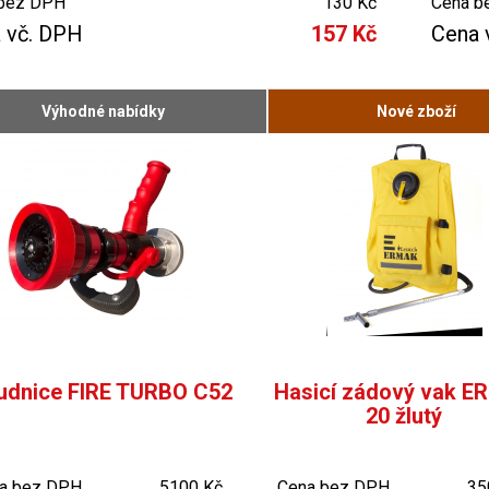
bez DPH
130 Kč
Cena b
 vč. DPH
157 Kč
Cena 
Výhodné nabídky
Nové zboží
udnice FIRE TURBO C52
Hasicí zádový vak 
20 žlutý
a bez DPH
5100 Kč
Cena bez DPH
35