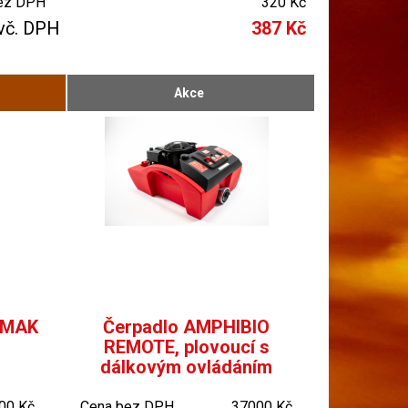
ez DPH
320 Kč
vč. DPH
387 Kč
Akce
ERMAK
Čerpadlo AMPHIBIO
REMOTE, plovoucí s
dálkovým ovládáním
00 Kč
Cena bez DPH
37000 Kč