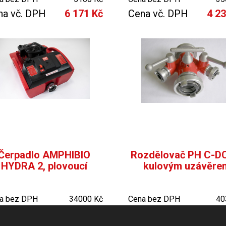
na vč. DPH
6 171 Kč
Cena vč. DPH
4 2
Čerpadlo AMPHIBIO
Rozdělovač PH C-D
HYDRA 2, plovoucí
kulovým uzávěre
a bez DPH
34000 Kč
Cena bez DPH
40
na vč. DPH
41 140 Kč
Cena vč. DPH
4 8