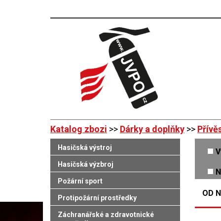
Katalog zbozi
>>
Dárky a doplňky
>>
Přívě
Hasičská výstroj
V
Hasičská výzbroj
N
Požární sport
OD N
Protipožární prostředky
Záchranářské a zdravotnické