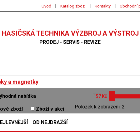
|
|
|
Úvod
Katalog zbozi
Kontakty
Obchodní 
HASIČSKÁ TECHNIKA VÝZBROJ A VÝSTROJ
PRODEJ - SERVIS - REVIZE
sky a magnetky
ýhodná nabídka
Kč
Položek k zobrazení: 2
ové zboží
Zboží v akci
EJLEVNĚJŠÍ
OD NEJDRAŽŠÍ