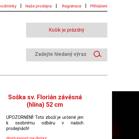
|
|
|
podmínky
Naše prodejna
Registrace
Přihlášení
Košík je prázdný
Soška sv. Florián závěsná
(hlína) 52 cm
UPOZORNĚNÍ! Toto zboží je určené jen
k osobnímu odběru v našich
prodejnách!
dostupnost na dotaz