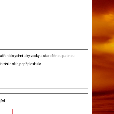
ená krycími laky,vosky a starožitnou patinou
hránilo sklo,popř.plexisklo
ící