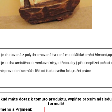
 je zhotovená z polychromované tvrzené modelářské směsi Almond,opatř
je socha umístěna do venkovní niky,je třeba,aby ji před nepřízní počasí c
é provedení se může lišit od ilustativního fota,ruční práce.
kud máte dotaz k tomuto produktu, vyplňte prosím následuj
formulář
Jméno a Příjmení: