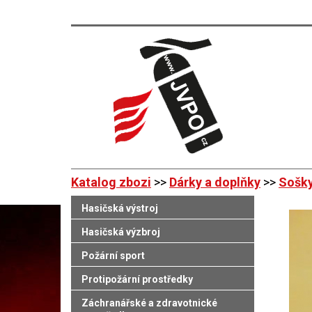
Katalog zbozi
>>
Dárky a doplňky
>>
Sošky
Hasičská výstroj
Hasičská výzbroj
Požární sport
Protipožární prostředky
Záchranářské a zdravotnické