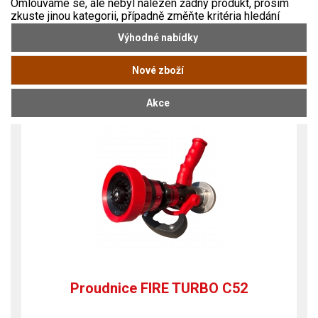
Omlouváme se, ale nebyl nalezen žádný produkt, prosím
zkuste jinou kategorii, případně změňte kritéria hledání
Výhodné nabídky
Nové zboží
Akce
Proudnice FIRE TURBO C52