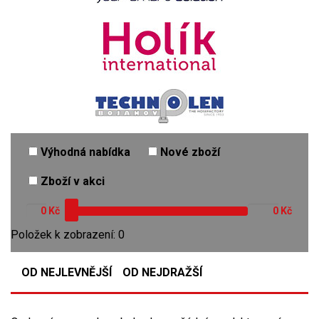
Výhodná nabídka
Nové zboží
Zboží v akci
Kč
Kč
Položek k zobrazení: 0
OD NEJLEVNĚJŠÍ
OD NEJDRAŽŠÍ