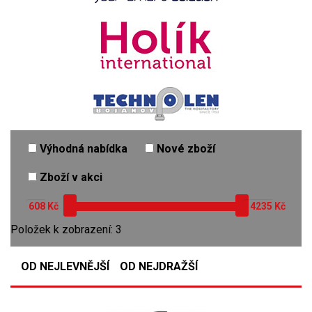
Výhodná nabídka
Nové zboží
Zboží v akci
Kč
Kč
Položek k zobrazení: 3
OD NEJLEVNĚJŠÍ
OD NEJDRAŽŠÍ