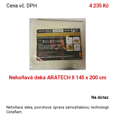
dostupnost : obvykle do 10 dnů
Cena vč. DPH
4 235 Kč
Nehořlavá deka ARATECH II 145 x 200 cm
Na dotaz
Nehořlavá deka, povrchová úprava samozhášivou technologií
Cetaflam.