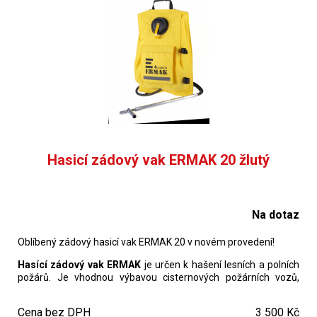
Hasicí zádový vak ERMAK 20 žlutý
Na dotaz
Oblíbený zádový hasicí vak ERMAK 20 v novém provedení!
Hasící zádový vak ERMAK
je určen k hašení lesních a polních
požárů. Je vhodnou výbavou cisternových požárních vozů,
terénních automobilů při obhlídce polesí v suchých měsících,
nebo jako prevence v kombajnech při sklizni.
Cena bez DPH
3 500 Kč