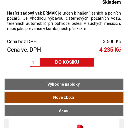
Skladem
Hasící zádový vak ERMAK
je určen k hašení lesních a polních
požárů. Je vhodnou výbavou cisternových požárních vozů,
terénních automobilů při obhlídce polesí v suchých měsících,
nebo jako prevence v kombajnech při sklizni.
dodání obvykle do 10dnů
Cena bez DPH
3 500 Kč
Cena vč. DPH
4 235 Kč
Výhodné nabídky
Nové zboží
Akce