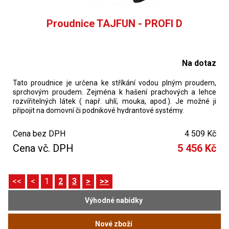
Proudnice TAJFUN - PROFI D
Na dotaz
Tato proudnice je určena ke stříkání vodou plným proudem,
sprchovým proudem. Zejména k hašení prachových a lehce
rozvířitelných látek ( např. uhlí, mouka, apod.). Je možné ji
připojit na domovní či podnikové hydrantové systémy.
Cena bez DPH
4 509 Kč
Cena vč. DPH
5 456 Kč
<<
<
1
2
3
>
>>
Výhodné nabídky
Nové zboží