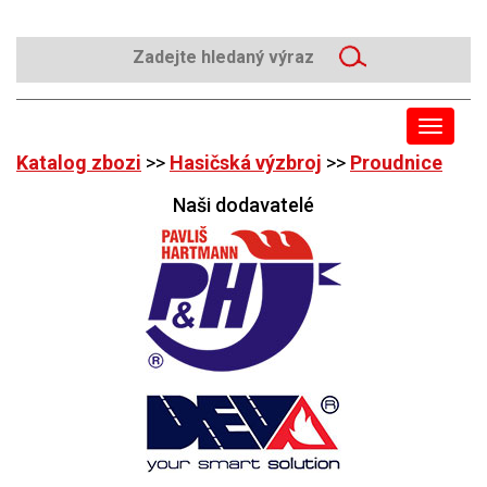
Toggle
navigat
Katalog zbozi
>>
Hasičská výzbroj
>>
Proudnice
Naši dodavatelé