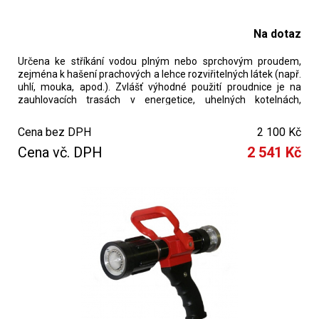
Na dotaz
Určena ke stříkání vodou plným nebo sprchovým proudem,
zejména k hašení prachových a lehce rozviřitelných látek (např.
uhlí, mouka, apod.). Zvlášť výhodné použití proudnice je na
zauhlovacích trasách v energetice, uhelných kotelnách,
zemědělských objektech a při hašení lesních požárů.
Cena bez DPH
2 100 Kč
Cena vč. DPH
2 541 Kč