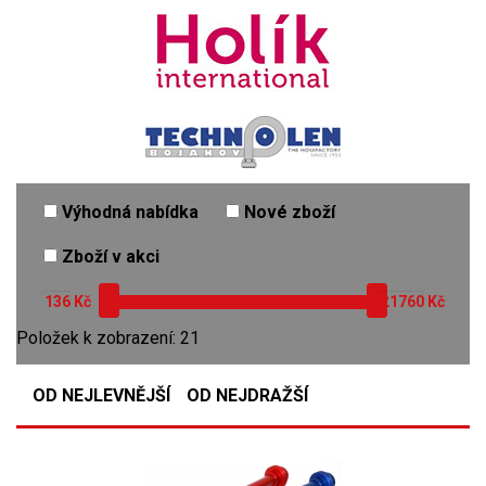
Výhodná nabídka
Nové zboží
Zboží v akci
Kč
Kč
Položek k zobrazení: 21
OD NEJLEVNĚJŠÍ
OD NEJDRAŽŠÍ