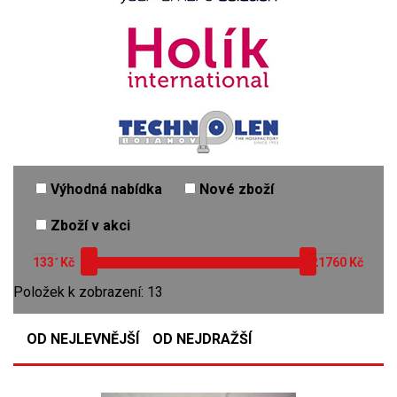
Výhodná nabídka
Nové zboží
Zboží v akci
Kč
Kč
Položek k zobrazení: 13
OD NEJLEVNĚJŠÍ
OD NEJDRAŽŠÍ