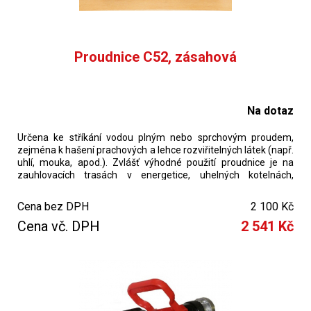
Proudnice C52, zásahová
Na dotaz
Určena ke stříkání vodou plným nebo sprchovým proudem,
zejména k hašení prachových a lehce rozviřitelných látek (např.
uhlí, mouka, apod.). Zvlášť výhodné použití proudnice je na
zauhlovacích trasách v energetice, uhelných kotelnách,
zemědělských objektech a při hašení lesních požárů.
Cena bez DPH
2 100 Kč
Cena vč. DPH
2 541 Kč