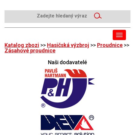
Toggle
navigat
Katalog zbozi
>>
Hasičská výzbroj
>>
Proudnice
>>
Zásahové proudnice
Naši dodavatelé