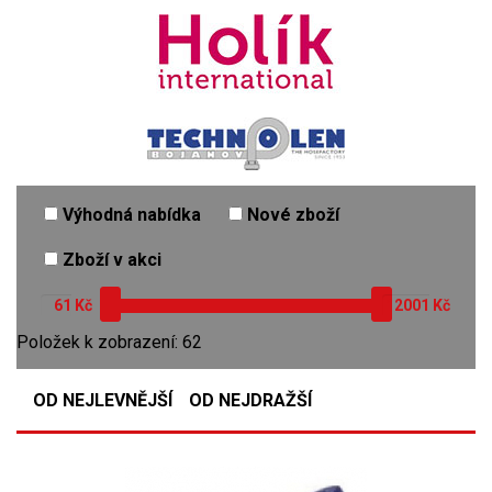
Výhodná nabídka
Nové zboží
Zboží v akci
Kč
Kč
Položek k zobrazení: 62
OD NEJLEVNĚJŠÍ
OD NEJDRAŽŠÍ