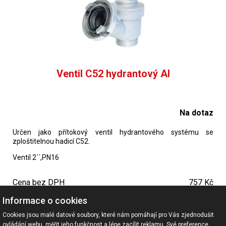
Ventil C52 hydrantový Al
Na dotaz
Určen jako přítokový ventil hydrantového systému se
zploštitelnou hadicí C52.
Ventil 2´´,PN16
Cena bez DPH
757 Kč
Cena vč. DPH
916 Kč
Informace o cookies
Cookies jsou malé datové soubory, které nám pomáhají pro Vás zjednodušit
ovládání webu, měřit jeho funkčnost a lépe zacílit reklamu. Své preference