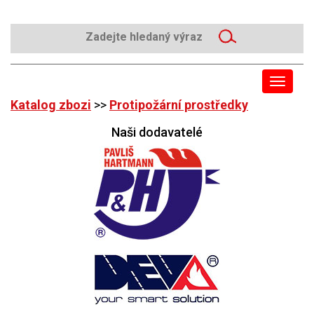
Toggle
navigat
Katalog zbozi
>>
Protipožární prostředky
Naši dodavatelé