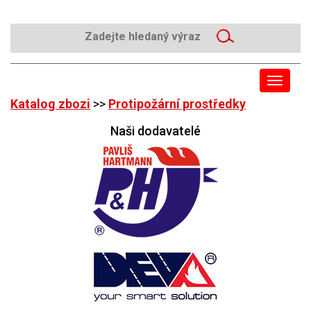
Toggle
navigat
Katalog zbozi
>>
Protipožární prostředky
Naši dodavatelé