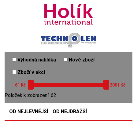
Výhodná nabídka
Nové zboží
Zboží v akci
Kč
Kč
Položek k zobrazení: 62
OD NEJLEVNĚJŠÍ
OD NEJDRAŽŠÍ