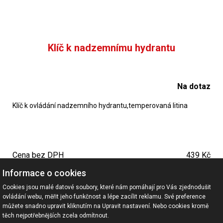
Klíč k nadzemnímu hydrantu
Na dotaz
Klíč k ovládání nadzemního hydrantu,temperovaná litina
Cena bez DPH
439 Kč
Cena vč. DPH
531 Kč
Informace o cookies
Cookies jsou malé datové soubory, které nám pomáhají pro Vás zjednodušit
ovládání webu, měřit jeho funkčnost a lépe zacílit reklamu. Své preference
<<
<
1
2
3
4
.
>
>>
můžete snadno upravit kliknutím na Upravit nastavení. Nebo cookies kromě
těch nejpotřebnějších zcela odmítnout.