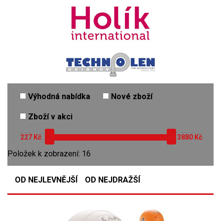
Výhodná nabídka
Nové zboží
Zboží v akci
Kč
Kč
Položek k zobrazení: 16
OD NEJLEVNĚJŠÍ
OD NEJDRAŽŠÍ