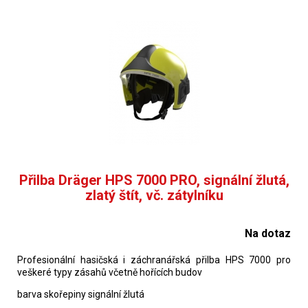
Přilba Dräger HPS 7000 PRO, signální žlutá,
zlatý štít, vč. zátylníku
Na dotaz
Profesionální hasičská i záchranářská přilba HPS 7000 pro
veškeré typy zásahů včetně hořících budov
barva skořepiny signální žlutá