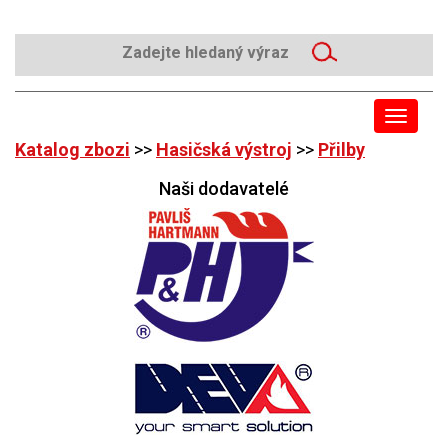
Toggle
navigat
Katalog zbozi
>>
Hasičská výstroj
>>
Přilby
Naši dodavatelé