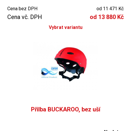
zátylník nomex,sklopné brýle,sklopný obličejový zlatý štít,
Cena bez DPH
od 11 471 Kč
kotevní kapsy adaptérů S-fix
Cena vč. DPH
od 13 880 Kč
bez polepů,velikost H1 (52-60cm) a velikost H2 (56-66 cm)
Vybrat variantu
Přilba BUCKAROO, bez uší