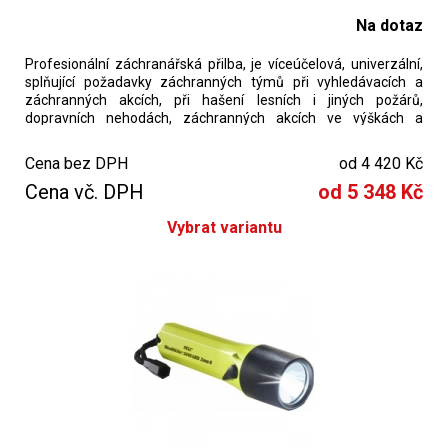
Na dotaz
Profesionální záchranářská přilba, je víceúčelová, univerzální,
splňující požadavky záchranných týmů při vyhledávacích a
záchranných akcích, při hašení lesních i jiných požárů,
dopravních nehodách, záchranných akcích ve výškách a
technické.
Cena bez DPH
od 4 420 Kč
dostupnost : 1-4 týdny
Cena vč. DPH
od 5 348 Kč
Vybrat variantu