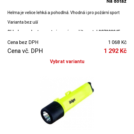
Na dotaz
Helma je velice lehká a pohodlná. Vhodná i pro požární sport
Varianta bez uší
Skladovou dostupnost si prosím ověřte na tel.387200945
Cena bez DPH
1 068 Kč
Cena vč. DPH
1 292 Kč
Vybrat variantu