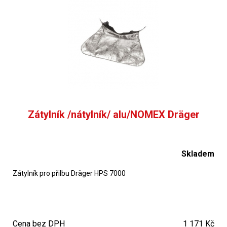
velikost H2 56-64/66 cm
H2 velikost 56-64/66cm
Zátylník /nátylník/ alu/NOMEX Dräger
Skladem
Zátylník pro přilbu Dräger HPS 7000
Cena bez DPH
1 171 Kč