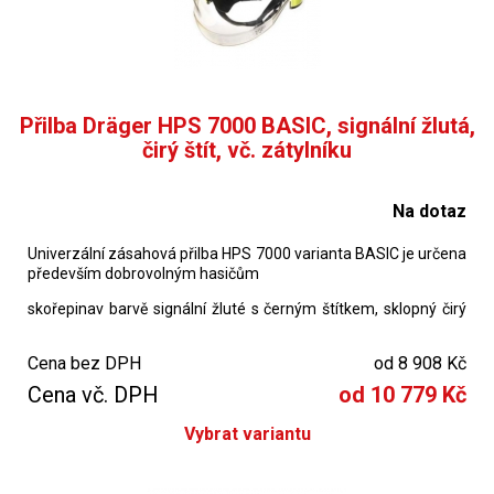
Přilba Dräger HPS 7000 BASIC, signální žlutá,
čirý štít, vč. zátylníku
Na dotaz
Univerzální zásahová přilba HPS 7000 varianta BASIC je určena
především dobrovolným hasičům
skořepinav barvě signální žluté s černým štítkem, sklopný čirý
obličejový štít s aretací ve 2 polohách, zátylník nomex
Cena bez DPH
od 8 908 Kč
HPS 7000 BASIC -
součástí
nejsou sklopné brýle a boční
adaptér na svítilnu s držáky na kandahár S-Fix,
Cena vč. DPH
od 10 779 Kč
toto příslušenství nelze k přilbě typu BASIC doobjednat!
Vybrat variantu
velikostní varianty :
velikost H1 52-60 cm