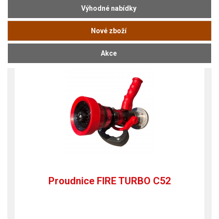
Výhodné nabídky
Nové zboží
Akce
Proudnice FIRE TURBO C52