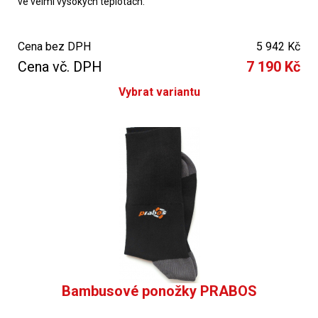
ve velmi vysokých teplotách.
s protiprořezovou úpravou
Cena bez DPH
5 942 Kč
Cena vč. DPH
7 190 Kč
Vybrat variantu
Bambusové ponožky PRABOS