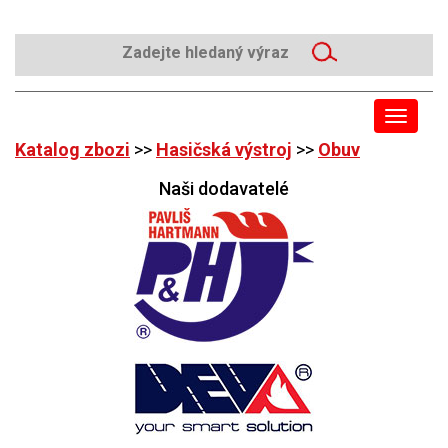
Toggle
navigat
Katalog zbozi
>>
Hasičská výstroj
>>
Obuv
Naši dodavatelé