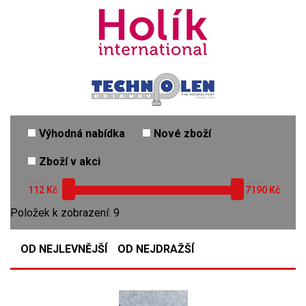
Výhodná nabídka
Nové zboží
Zboží v akci
Kč
Kč
Položek k zobrazení: 9
OD NEJLEVNĚJŠÍ
OD NEJDRAŽŠÍ