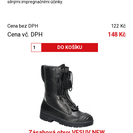
silnými impregnačními účinky.
Cena bez DPH
122 Kč
Cena vč. DPH
148 Kč
Zásahová obuv VESUV NEW