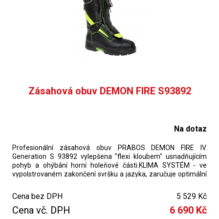
Zásahová obuv DEMON FIRE S93892
Na dotaz
Profesionální zásahová obuv PRABOS DEMON FIRE IV.
Generation S 93892 vylepšena "flexi kloubem" usnadňujícím
pohyb a ohýbání horní holeňové části.KLIMA SYSTÉM - ve
vypolstrovaném zakončení svršku a jazyka, zaručuje optimální
odvod vlhkosti přes ventilační otvory
Cena bez DPH
5 529 Kč
výška svršku 28cm.
Cena vč. DPH
6 690 Kč