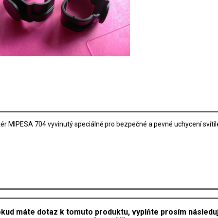
ér MIPESA 704 vyvinutý speciálně pro bezpečné a pevné uchycení svítil
kud máte dotaz k tomuto produktu, vyplňte prosím následuj