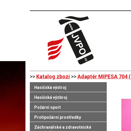
>>
Katalog zbozi
>>
Adaptér MIPESA 704 (d
Hasičská výstroj
Hasičská výzbroj
Požární sport
Protipožární prostředky
Záchranářské a zdravotnické