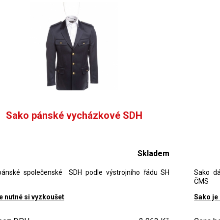
Sako pánské vycházkové SDH
Skladem
pánské společenské SDH podle výstrojního řádu SH
Sako dá
ČMS
e nutné si vyzkoušet
Sako je