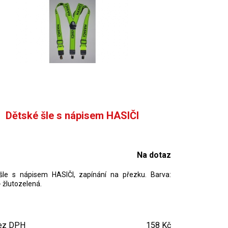
Dětské šle s nápisem HASIČI
Na dotaz
šle s nápisem HASIČI, zapínání na přezku. Barva:
 - žlutozelená.
ez DPH
158 Kč