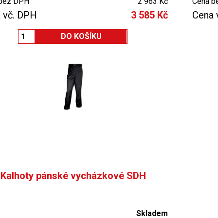
bez DPH
2 963 Kč
Cena b
 vč. DPH
3 585 Kč
Cena 
Kalhoty pánské vycházkové SDH
Skladem