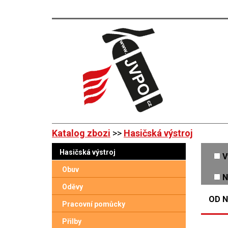
Katalog zbozi
>>
Hasičská výstroj
Hasičská výstroj
V
Obuv
N
Oděvy
OD N
Pracovní pomůcky
Přilby