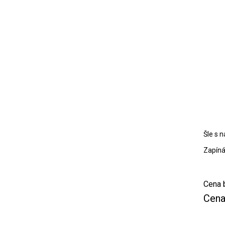
Šle s n
Zapíná
Cena 
Cena