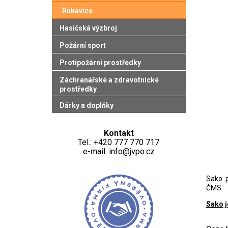
Rukavice
Hasičská výzbroj
Požární sport
Protipožární prostředky
Záchranářské a zdravotnické
prostředky
Dárky a doplňky
Kontakt
Tel.: +420 777 770 717
e-mail: info@jvpo.cz
Sako 
ČMS
Sako j