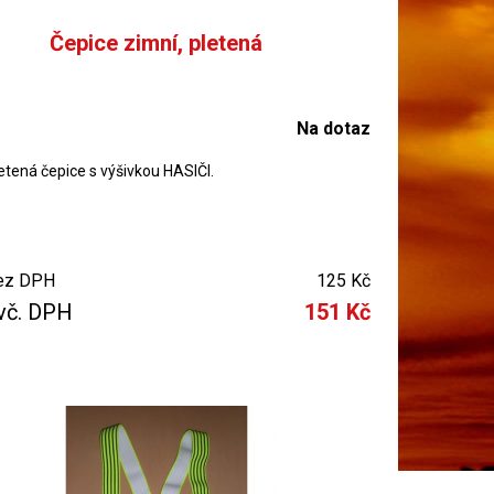
Čepice zimní, pletená
Na dotaz
etená čepice s výšivkou HASIČI.
ez DPH
125 Kč
vč. DPH
151 Kč