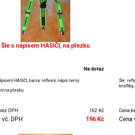
Šle s nápisem HASIČI, na přezku
Na dotaz
ápisem HASIČI, barva: reflexní, nápis černý.
Šle ref
knoflíky
ní na přezku.
bez DPH
162 Kč
Cena b
 vč. DPH
196 Kč
Cena 