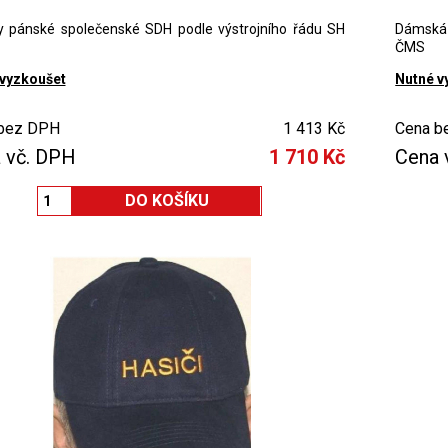
y pánské společenské SDH podle výstrojního řádu SH
Dámská 
ČMS
 vyzkoušet
Nutné v
bez DPH
1 413 Kč
Cena b
 vč. DPH
1 710 Kč
Cena 