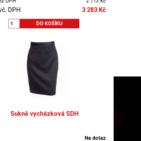
ez DPH
2 713 Kč
vč. DPH
3 283 Kč
Sukně vycházková SDH
Na dotaz