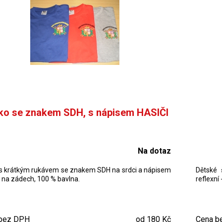
čko se znakem SDH, s nápisem HASIČI
Na dotaz
 s krátkým rukávem se znakem SDH na srdci a nápisem
Dětské 
 na zádech, 100 % bavlna.
reflexní
bez DPH
od 180 Kč
Cena b