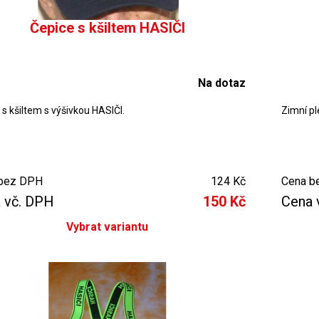
Čepice s kšiltem HASIČI
Na dotaz
 s kšiltem s výšivkou HASIČI.
Zimní pl
bez DPH
124 Kč
Cena b
 vč. DPH
150 Kč
Cena 
Vybrat variantu