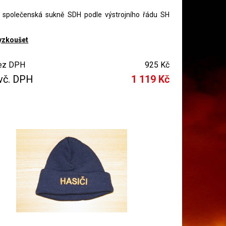
společenská sukně SDH podle výstrojního řádu SH
yzkoušet
ez DPH
925 Kč
vč. DPH
1 119 Kč