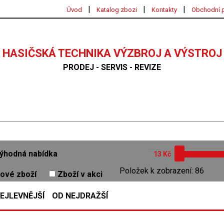
|
|
|
Úvod
Katalog zbozi
Kontakty
Obchodní 
HASIČSKÁ TECHNIKA VÝZBROJ A VÝSTROJ
PRODEJ - SERVIS - REVIZE
ýhodná nabídka
Kč
Položek k zobrazení: 86
ové zboží
Zboží v akci
EJLEVNĚJŠÍ
OD NEJDRAŽŠÍ