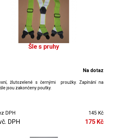
Šle s pruhy
Na dotaz
lexní, žlutozelené s černými proužky. Zapínání na
, šle jsou zakončeny poutky.
ez DPH
145 Kč
vč. DPH
175 Kč