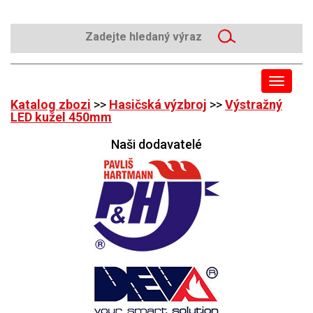
Toggle
navigat
Katalog zbozi
>>
Hasičská výzbroj
>>
Výstražný
LED kužel 450mm
Naši dodavatelé