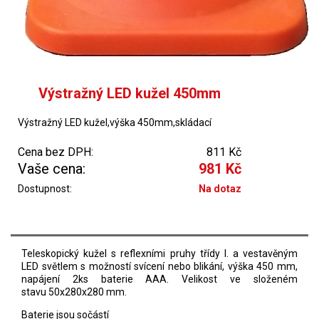
Výstražný LED kužel 450mm
Výstražný LED kužel,výška 450mm,skládací
Cena bez DPH:
811 Kč
Vaše cena:
981 Kč
Dostupnost:
Na dotaz
Teleskopický kužel s reflexními pruhy třídy I. a vestavěným
LED světlem s možností svícení nebo blikání, výška 450 mm,
napájení 2ks baterie AAA. Velikost ve složeném
stavu 50x280x280 mm.
Baterie jsou sočástí