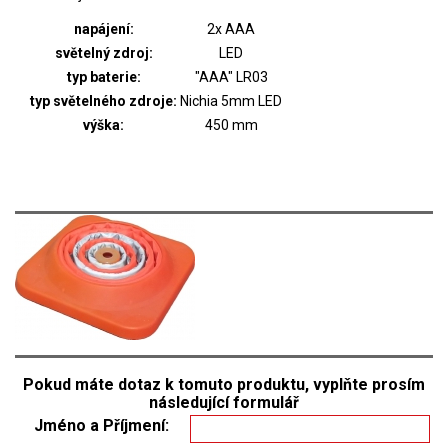
napájení:
2x AAA
světelný zdroj:
LED
typ baterie:
"AAA" LR03
typ světelného zdroje:
Nichia 5mm LED
výška:
450 mm
Pokud máte dotaz k tomuto produktu, vyplňte prosím
následující formulář
Jméno a Příjmení: