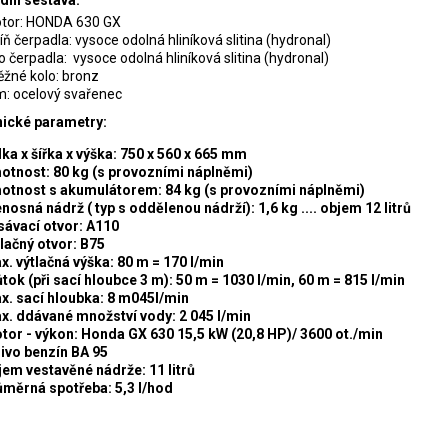
dní sestava:
tor: HONDA 630 GX
íň čerpadla: vysoce odolná hliníková slitina (hydronal)
o čerpadla: vysoce odolná hliníková slitina (hydronal)
ěžné kolo: bronz
m: ocelový svařenec
ické parametry:
ka x šířka x výška: 750 x 560 x 665 mm
otnost: 80 kg (s provozními náplněmi)
otnost s akumulátorem: 84 kg
(s provozními náplněmi)
nosná nádrž ( typ s oddělenou nádrží): 1,6 kg .... objem 12 litrů
sávací otvor: A110
tlačný otvor: B75
x. výtlačná výška: 80 m = 170 l/min
tok (při sací hloubce 3 m): 50 m = 1030 l/min, 60 m = 815 l/min
x. sací hloubka: 8 m045l/min
x. ddávané množství vody: 2 045 l/min
tor - výkon: Honda GX 630 15,5 kW (20,8 HP)/ 3600 ot./min
livo benzín BA 95
jem vestavěné nádrže: 11 litrů
ůměrná spotřeba: 5,3 l/hod