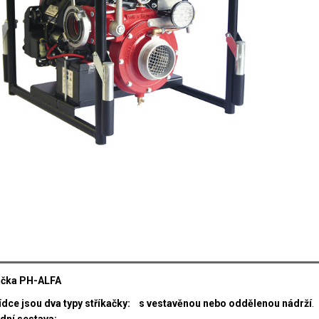
ačka PH-ALFA
ídce jsou dva typy stříkačky:
s vestavěnou nebo oddělenou nádrží
.