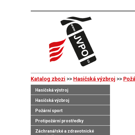
Katalog zbozi
>>
Hasičská výzbroj
>>
Požá
Hasičská výstroj
Hasičská výzbroj
Požární sport
Protipožární prostředky
Záchranářské a zdravotnické