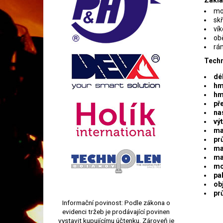
Zákla
mo
skř
vík
ob
rá
Techn
dél
hm
hm
pře
na
vý
ma
prů
ma
ma
mo
pa
ob
pr
Informační povinost: Podle zákona o
evidenci tržeb je prodávající povinen
vystavit kupujícímu účtenku. Zároveň je