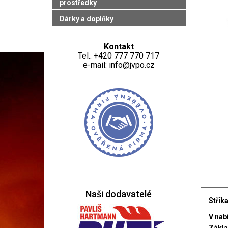
prostředky
Dárky a doplňky
Kontakt
Tel.: +420 777 770 717
e-mail: info@jvpo.cz
Naši dodavatelé
Střík
V nab