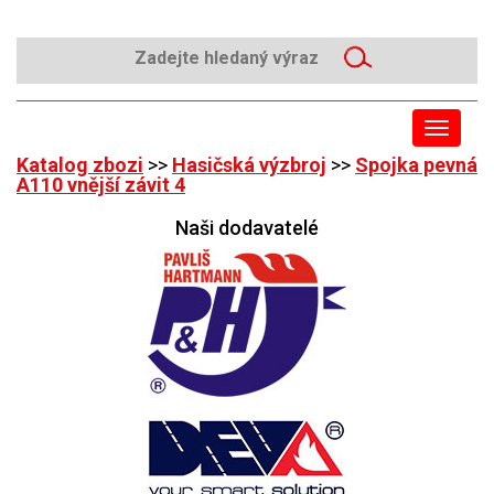
Toggle
navigat
Katalog zbozi
>>
Hasičská výzbroj
>>
Spojka pevná
A110 vnější závit 4
Naši dodavatelé