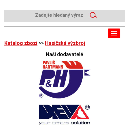
Toggle
navigat
Katalog zbozi
>>
Hasičská výzbroj
Naši dodavatelé