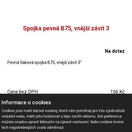
Spojka pevná B75, vnější závit 3
Na dotaz
Pevná tlaková spojka B75, vnější závit 3"
Cena bez DPH
156 Kč
Cena vč. DPH
189 Kč
Informace o cookies
Cookies jsou malé datové soubory, které nám pomáhají pro Vás zjednodušit
ovládání webu, měřit jeho funkčnost a lépe zacílit reklamu. Své preference
<<
<
1
2
3
4
5
.
>
>>
můžete snadno upravit kliknutím na Upravit nastavení. Nebo cookies kromě
těch nejpotřebnějších zcela odmítnout.