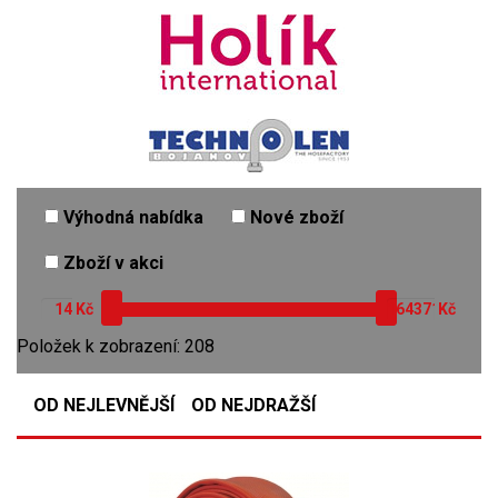
Výhodná nabídka
Nové zboží
Zboží v akci
Kč
Kč
Položek k zobrazení: 208
OD NEJLEVNĚJŠÍ
OD NEJDRAŽŠÍ