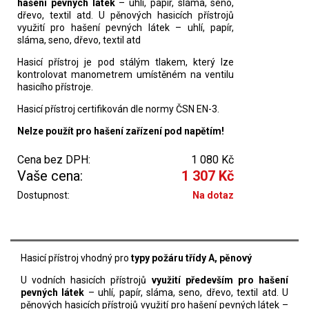
hašení pevných látek
– uhlí, papír, sláma, seno,
dřevo, textil atd. U pěnových hasicích přístrojů
využití pro hašení pevných látek – uhlí, papír,
sláma, seno, dřevo, textil atd
Hasicí přístroj je pod stálým tlakem, který lze
kontrolovat manometrem umístěném na ventilu
hasicího přístroje.
Hasicí přístroj certifikován dle normy ČSN EN-3.
Nelze použít pro hašení zařízení pod napětím!
Cena bez DPH:
1 080 Kč
Vaše cena:
1 307 Kč
Dostupnost:
Na dotaz
Hasicí přístroj vhodný pro
typy požáru třídy A, pěnový
U vodních hasicích přístrojů
využití především pro hašení
pevných látek
– uhlí, papír, sláma, seno, dřevo, textil atd. U
pěnových hasicích přístrojů využití pro hašení pevných látek –