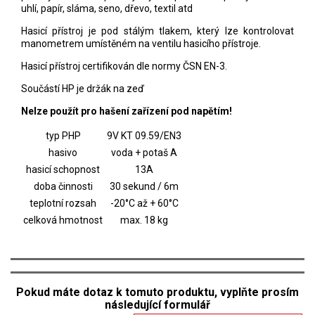
uhlí, papír, sláma, seno, dřevo, textil atd
Hasicí přístroj je pod stálým tlakem, který lze kontrolovat
manometrem umístěném na ventilu hasicího přístroje.
Hasicí přístroj certifikován dle normy ČSN EN-3.
Součástí HP je držák na zeď
Nelze použít pro hašení zařízení pod napětím!
typ PHP
9V KT 09.59/EN3
hasivo
voda + potaš A
hasicí schopnost
13A
doba činnosti
30 sekund / 6m
teplotní rozsah
-20°C až + 60°C
celková hmotnost
max. 18 kg
Pokud máte dotaz k tomuto produktu, vyplňte prosím
následující formulář