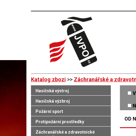
Katalog zbozi
>>
Záchranářské a zdravotn
Hasičská výstroj
V
Hasičská výzbroj
N
Požární sport
OD N
Protipožární prostředky
Záchranářské a zdravotnické