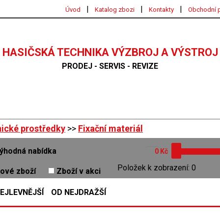
|
|
|
Úvod
Katalog zbozi
Kontakty
Obchodní 
HASIČSKÁ TECHNIKA VÝZBROJ A VÝSTROJ
PRODEJ - SERVIS - REVIZE
ické prostředky
>>
Fixační materiál
ýhodná nabídka
Kč
Položek k zobrazení: 0
ové zboží
Zboží v akci
EJLEVNĚJŠÍ
OD NEJDRAŽŠÍ