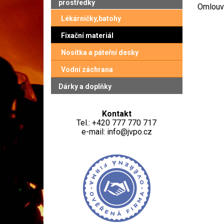
prostředky
Omlouvá
Lékárničky,batohy
Fixační materiál
Nosítka a páteřní desky
Vodní záchrana
Dárky a doplňky
Kontakt
Tel.: +420 777 770 717
e-mail: info@jvpo.cz