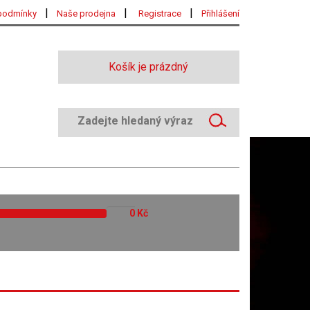
|
|
|
podmínky
Naše prodejna
Registrace
Přihlášení
Košík je prázdný
Kč