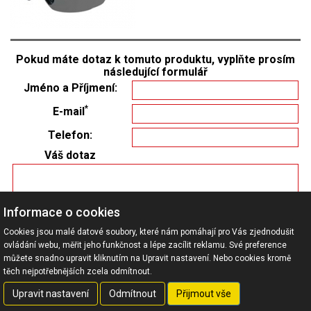
Pokud máte dotaz k tomuto produktu, vyplňte prosím
následující formulář
Jméno a Příjmení:
*
E-mail
Telefon:
Váš dotaz
Informace o cookies
Cookies jsou malé datové soubory, které nám pomáhají pro Vás zjednodušit
ovládání webu, měřit jeho funkčnost a lépe zacílit reklamu. Své preference
můžete snadno upravit kliknutím na Upravit nastavení. Nebo cookies kromě
těch nejpotřebnějších zcela odmítnout.
Copyright JVPO spol. s r.o. 2016-2026 |
Cookies
Upravit nastavení
Odmítnout
Přijmout vše
www.jvpo.cz