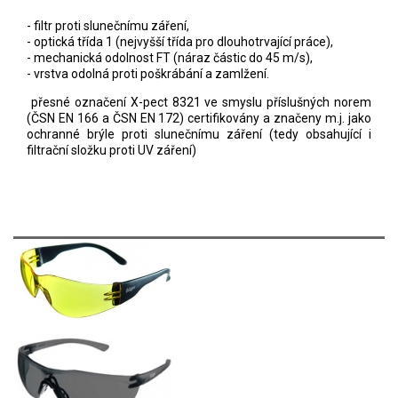
- filtr proti slunečnímu záření,
- optická třída 1 (nejvyšší třída pro dlouhotrvající práce),
- mechanická odolnost FT (náraz částic do 45 m/s),
- vrstva odolná proti poškrábání a zamlžení.
přesné označení X-pect 8321 ve smyslu příslušných norem
(ČSN EN 166 a ČSN EN 172) certifikovány a značeny m.j. jako
ochranné brýle proti slunečnímu záření (tedy obsahující i
filtrační složku proti UV záření)