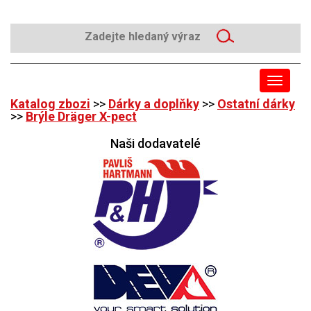
Toggle
navigat
Katalog zbozi
>>
Dárky a doplňky
>>
Ostatní dárky
>>
Brýle Dräger X-pect
Naši dodavatelé